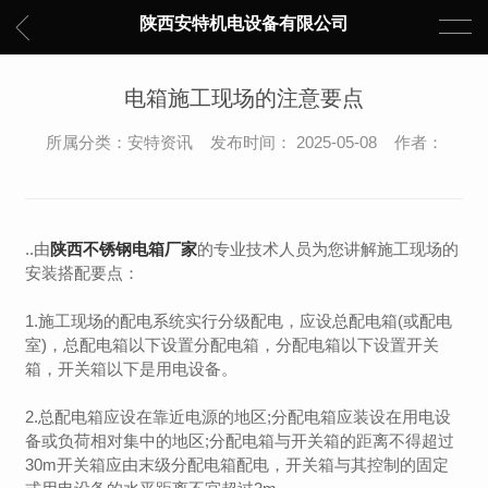
陕西安特机电设备有限公司
电箱施工现场的注意要点
所属分类：安特资讯 发布时间： 2025-05-08 作者：
..由
陕西不锈钢电箱厂家
的专业技术人员为您讲解施工现场的
安装搭配要点：
1.施工现场的配电系统实行分级配电，应设总配电箱(或配电
室)，总配电箱以下设置分配电箱，分配电箱以下设置开关
箱，开关箱以下是用电设备。
2.总配电箱应设在靠近电源的地区;分配电箱应装设在用电设
备或负荷相对集中的地区;分配电箱与开关箱的距离不得超过
30m开关箱应由末级分配电箱配电，开关箱与其控制的固定