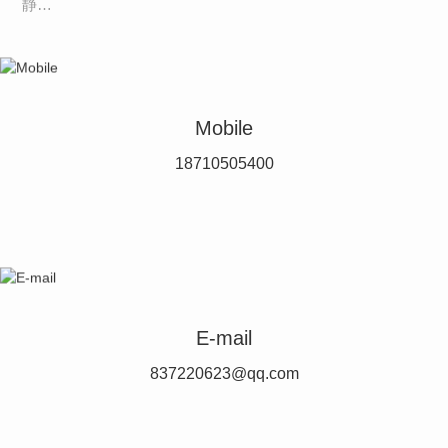
静…
Mobile
18710505400
E-mail
837220623@qq.com